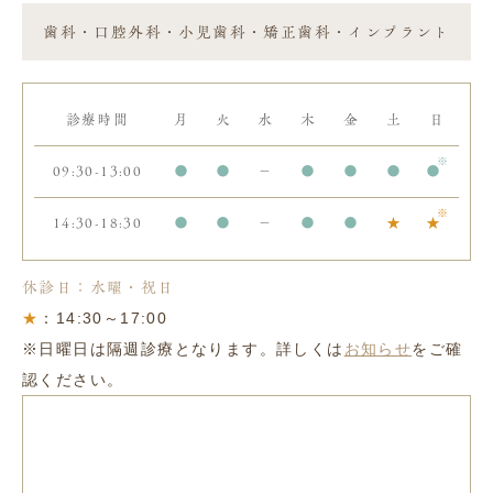
歯科・口腔外科・小児歯科・矯正歯科・インプラント
診療時間
月
火
水
木
金
土
日
09:30-13:00
●
●
－
●
●
●
●
14:30-18:30
●
●
－
●
●
★
★
休診日：水曜・祝日
★
：14:30～17:00
※日曜日は隔週診療となります。詳しくは
お知らせ
をご確
認ください。