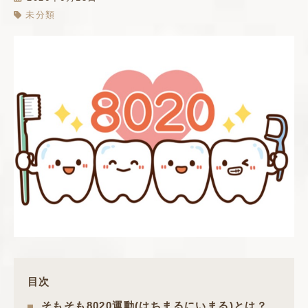
未分類
目次
そもそも8020運動(はちまるにいまる)とは？