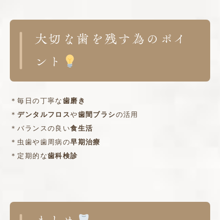
大切な歯を残す為のポイ
ント
＊毎日の丁寧な
歯磨き
＊
デンタルフロス
や
歯間ブラシ
の活用
＊バランスの良い
食生活
＊虫歯や歯周病の
早期治療
＊定期的な
歯科検診