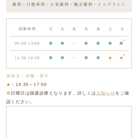
歯科・口腔外科・小児歯科・矯正歯科・インプラント
診療時間
月
火
水
木
金
土
日
09:30-13:00
●
●
－
●
●
●
●
14:30-18:30
●
●
－
●
●
★
★
休診日：水曜・祝日
★
：14:30～17:00
※日曜日は隔週診療となります。詳しくは
お知らせ
をご確
認ください。