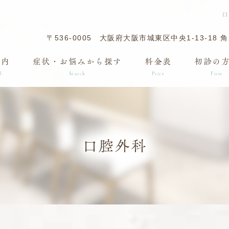
口
〒536-0005
大阪府大阪市城東区中央1-13-18 
案内
症状・お悩みから探す
料金表
初診の
l
Search
Price
First
口腔外科