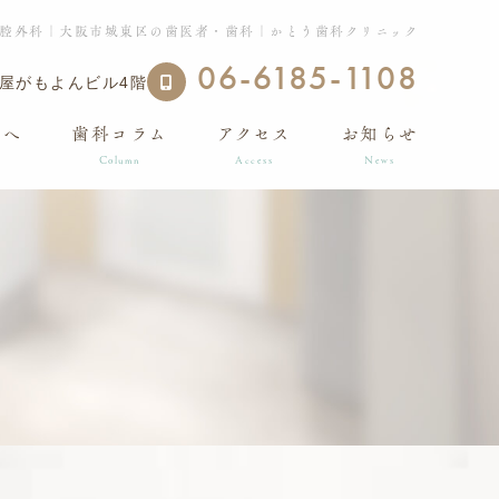
腔外科｜大阪市城東区の歯医者・歯科｜かとう歯科クリニック
06-6185-1108
角屋がもよんビル4階
方へ
歯科コラム
アクセス
お知らせ
Column
Access
News